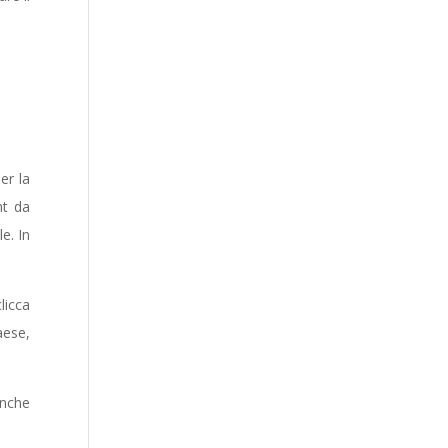
er la
nt da
e. In
licca
aese,
anche