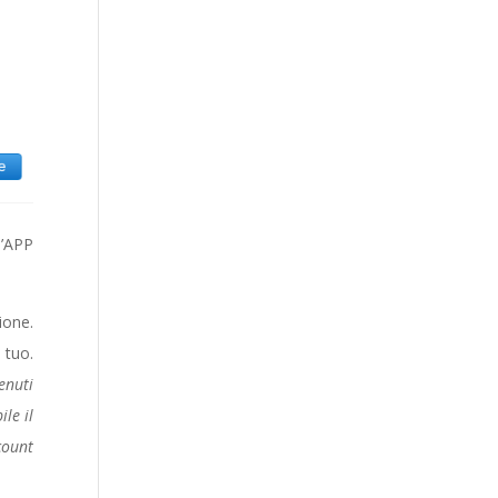
l’APP
ione.
 tuo.
enuti
le il
count