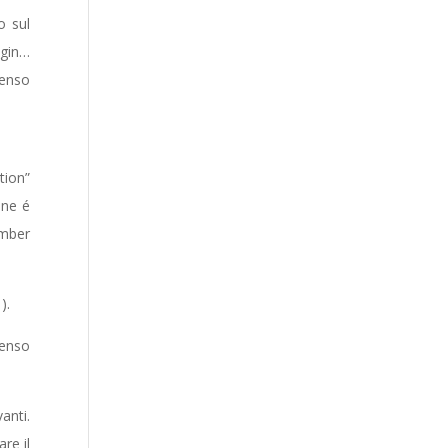
o sul
ogin…
senso
tion”
one é
umber
).
senso
anti.
re il