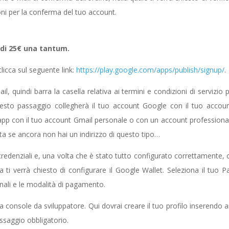
zioni per la conferma del tuo account.
 di 25€ una tantum.
licca sul seguente link:
https://play.google.com/apps/publish/signup/
.
l, quindi barra la casella relativa ai termini e condizioni di servizio p
uesto passaggio collegherà il tuo account Google con il tuo accou
 app con il tuo account Gmail personale o con un account professional
ta se ancora non hai un indirizzo di questo tipo…
redenziali e, una volta che è stato tutto configurato correttamente, c
ti verrà chiesto di configurare il Google Wallet. Seleziona il tuo P
onali e le modalità di pagamento.
ua console da sviluppatore. Qui dovrai creare il tuo profilo inserendo 
assaggio obbligatorio.