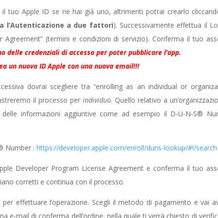
ci il tuo Apple ID se ne hai giá uno, altrimenti potrai crearlo cliccand
a l’Autenticazione a due fattori
). Successivamente effettua il L
er Agreement” (termini e condizioni di servizio). Conferma il tuo as
 delle credenziali di accesso per poter pubblicare l’app.
rea un nuovo ID Apple con una nuova email!!!
cessiva dovrai scegliere tra “enrolling as an individual or organiza
llustreremo il processo per
individuo
. Quello relativo a un’organizzazi
nire delle informazioni aggiuntive come ad esempio il D-U-N-S® N
-S® Number :
https://developer.apple.com/enroll/duns-lookup/#!/search
l’Apple Developer Program License Agreement e conferma il tuo as
 siano corretti e continua con il processo.
a per effettuare l’operazione. Scegli il metodo di pagamento e vai av
a e-mail di conferma dell’ordine, nella quale ti verrá chiesto di verifica