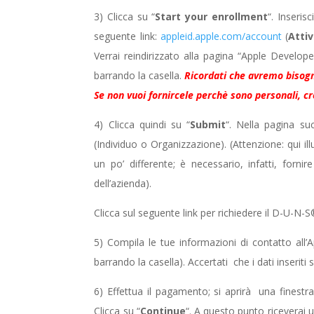
3) Clicca su “
Start your enrollment
“. Inseris
seguente link:
appleid.apple.com/account
(
Attiv
Verrai reindirizzato alla pagina “Apple Develop
barrando la casella.
Ricordati che avremo bisogno
Se non vuoi fornircele perchè sono personali, c
4) Clicca quindi su “
Submit
“. Nella pagina suc
(Individuo o Organizzazione). (Attenzione: qui i
un po’ differente; è necessario, infatti, for
dell’azienda).
Clicca sul seguente link per richiedere il D-U-N
5) Compila le tue informazioni di contatto al
barrando la casella). Accertati che i dati inseriti
6) Effettua il pagamento; si aprirà una finestr
Clicca su “
Continue
“. A questo punto riceverai un